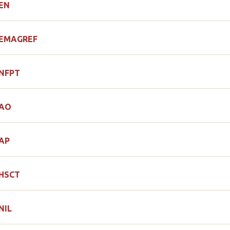
EN
EMAGREF
NFPT
AO
AP
HSCT
NIL