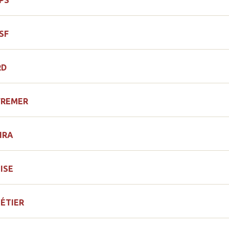
PS
SF
RD
FREMER
NRA
ISE
ÉTIER