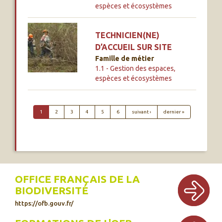
espèces et écosystèmes
TECHNICIEN(NE)
D’ACCUEIL SUR SITE
Famille de métier
1.1 - Gestion des espaces,
espèces et écosystèmes
PAGINATION
Page suivante
Dernière page
1
2
3
4
5
6
suivant ›
dernier »
OFFICE FRANÇAIS DE LA
BIODIVERSITÉ
https://ofb.gouv.fr/