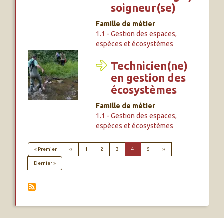
soigneur(se)
Famille de métier
1.1 - Gestion des espaces,
espèces et écosystèmes
Technicien(ne)
en gestion des
écosystèmes
Famille de métier
1.1 - Gestion des espaces,
espèces et écosystèmes
PAGINATION
Première page
Page précédente
Page suivante
« Premier
‹‹
1
2
3
4
5
››
Dernière page
Dernier »