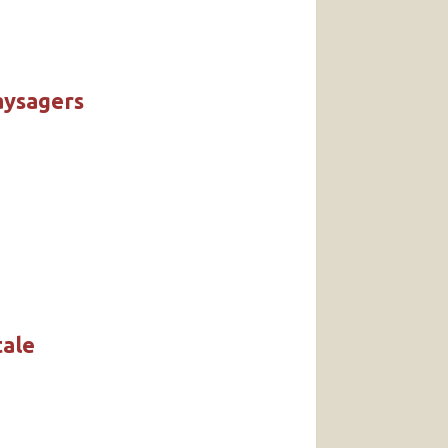
aysagers
tale