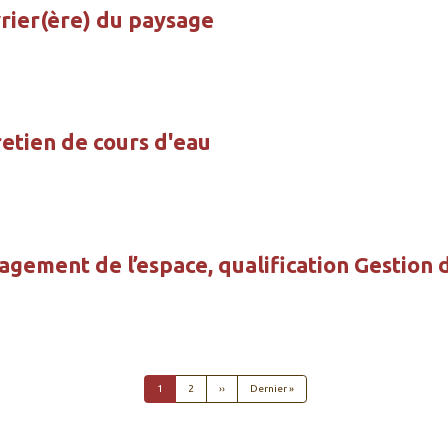
vrier(ère) du paysage
retien de cours d'eau
gement de l’espace, qualification Gestion 
Page suivante
Dernière page
1
2
››
Dernier »