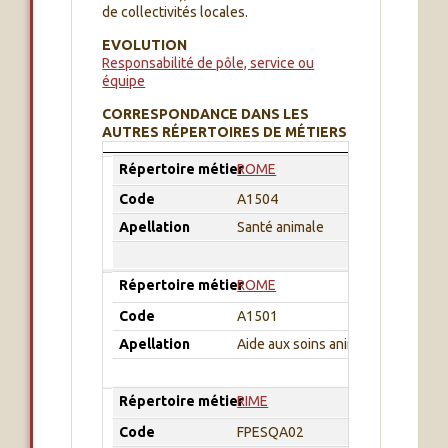
de collectivités locales.
EVOLUTION
Responsabilité de pôle, service ou
équipe
CORRESPONDANCE DANS LES
AUTRES RÉPERTOIRES DE MÉTIERS
Répertoire métier
Code
Apellation
Répertoire métier
ROME
Code
A1504
Apellation
Santé animale
Répertoire métier
ROME
Code
A1501
Apellation
Aide aux soins animaux
Répertoire métier
RIME
Code
FPESQA02