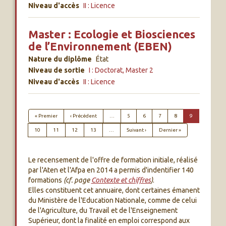
Niveau d'accès
II : Licence
Master : Ecologie et Biosciences
de l’Environnement (EBEN)
Nature du diplôme
État
Niveau de sortie
I : Doctorat, Master 2
Niveau d'accès
II : Licence
PAGINATION
Première page
Page précédente
« Premier
‹ Précédent
…
5
6
7
8
9
Page suivante
Dernière page
10
11
12
13
…
Suivant ›
Dernier »
Le recensement de l'offre de formation initiale, réalisé
par l'Aten et l'Afpa en 2014 a permis d'indentifier 140
formations
(cf. page
Contexte et chiffres
)
.
Elles constituent cet annuaire, dont certaines émanent
du Ministère de l'Education Nationale, comme de celui
de l'Agriculture, du Travail et de l'Enseignement
Supérieur, dont la finalité en emploi correspond aux