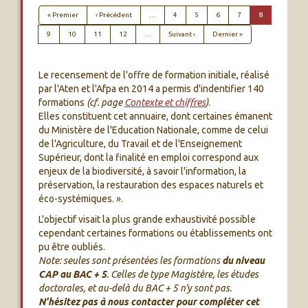
Première page
Page précédente
« Premier
‹ Précédent
…
4
5
6
7
8
Page suivante
Dernière page
9
10
11
12
…
Suivant ›
Dernier »
Le recensement de l'offre de formation initiale, réalisé
par l'Aten et l'Afpa en 2014 a permis d'indentifier 140
formations
(cf. page
Contexte et chiffres
)
.
Elles constituent cet annuaire, dont certaines émanent
du Ministère de l'Education Nationale, comme de celui
de l'Agriculture, du Travail et de l'Enseignement
Supérieur, dont la finalité en emploi correspond aux
enjeux de la biodiversité, à savoir l'information, la
préservation, la restauration des espaces naturels et
éco-systémiques. ».
L'objectif visait la plus grande exhaustivité possible
cependant certaines formations ou établissements ont
pu être oubliés.
Note: seules sont présentées les formations
du niveau
CAP au BAC + 5
. Celles de type Magistère, les études
doctorales, et au-delà du BAC + 5 n'y sont pas.
N'hésitez pas à nous contacter pour compléter cet