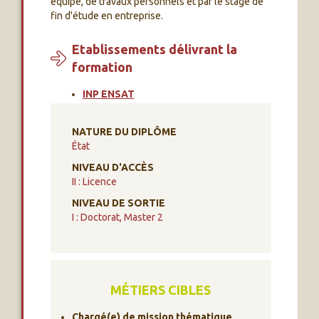
équipe, de travaux personnels et par le stage de
fin d'étude en entreprise.
Etablissements délivrant la
formation
INP ENSAT
NATURE DU DIPLÔME
État
NIVEAU D'ACCÈS
II : Licence
NIVEAU DE SORTIE
I : Doctorat, Master 2
MÉTIERS CIBLES
Chargé(e) de mission thématique