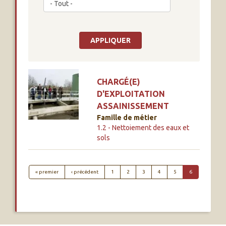
CHARGÉ(E)
D'EXPLOITATION
ASSAINISSEMENT
Famille de métier
1.2 - Nettoiement des eaux et
sols
PAGINATION
Première page
Page précédente
« premier
‹ précédent
1
2
3
4
5
6