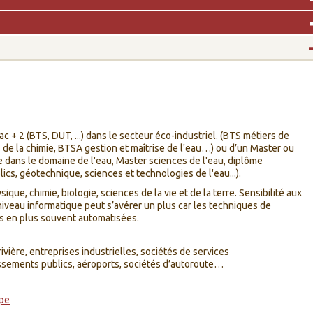
Bac + 2 (BTS, DUT, ...) dans le secteur éco-industriel. (BTS métiers de
rs de la chimie, BTSA gestion et maîtrise de l'eau…) ou d’un Master ou
e dans le domaine de l'eau, Master sciences de l'eau, diplôme
ics, géotechnique, sciences et technologies de l'eau...).
ysique, chimie, biologie, sciences de la vie et de la terre. Sensibilité aux
veau informatique peut s’avérer un plus car les techniques de
us en plus souvent automatisées.
 rivière, entreprises industrielles, sociétés de services
issements publics, aéroports, sociétés d’autoroute…
ipe