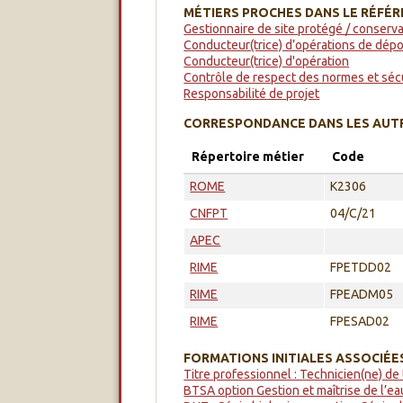
MÉTIERS PROCHES DANS LE RÉFÉR
Gestionnaire de site protégé / conserva
Conducteur(trice) d’opérations de dépo
Conducteur(trice) d'opération
Contrôle de respect des normes et séc
Responsabilité de projet
CORRESPONDANCE DANS LES AUTR
Répertoire métier
Code
ROME
K2306
CNFPT
04/C/21
APEC
RIME
FPETDD02
RIME
FPEADM05
RIME
FPESAD02
FORMATIONS INITIALES ASSOCIÉE
Titre professionnel : Technicien(ne) de
BTSA option Gestion et maîtrise de l’