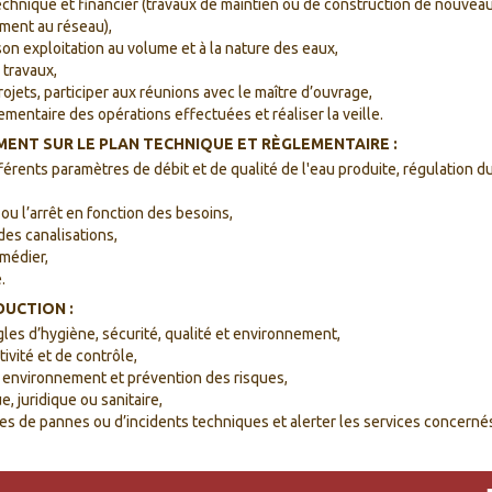
 technique et financier (travaux de maintien ou de construction de nouvea
ment au réseau),
son exploitation au volume et à la nature des eaux,
 travaux,
jets, participer aux réunions avec le maître d’ouvrage,
mentaire des opérations effectuées et réaliser la veille.
MENT SUR LE PLAN TECHNIQUE ET RÈGLEMENTAIRE :
fférents paramètres de débit et de qualité de l'eau produite, régulation d
ou l’arrêt en fonction des besoins,
des canalisations,
emédier,
.
DUCTION :
gles d’hygiène, sécurité, qualité et environnement,
tivité et de contrôle,
, environnement et prévention des risques,
e, juridique ou sanitaire,
es de pannes ou d’incidents techniques et alerter les services concerné