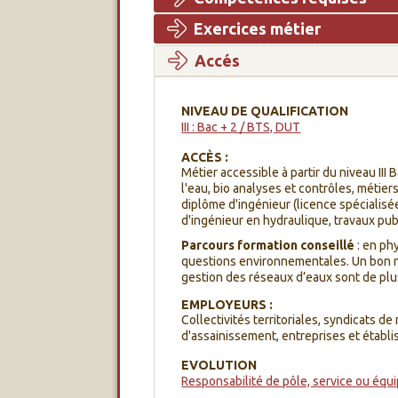
Exercices métier
Accés
NIVEAU DE QUALIFICATION
III : Bac + 2 / BTS, DUT
ACCÈS :
Métier accessible à partir du niveau III 
l'eau, bio analyses et contrôles, métie
diplôme d'ingénieur (licence spécialisé
d'ingénieur en hydraulique, travaux publ
Parcours formation conseillé
: en ph
questions environnementales. Un bon ni
gestion des réseaux d’eaux sont de pl
EMPLOYEURS :
Collectivités territoriales, syndicats de
d'assainissement, entreprises et établ
EVOLUTION
Responsabilité de pôle, service ou équ