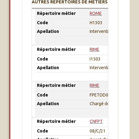
AUTRES RÉPERTOIRES DE MÉTIERS
Répertoire métier
Code
Apellation
Répertoire métier
ROME
Code
H1303
Apellation
Intervention technique e
Répertoire métier
RIME
Code
I1503
Apellation
Intervention en milieux et
Répertoire métier
RIME
Code
FPETDD05
Apellation
Chargé de prévention des
Répertoire métier
CNFPT
Code
08/C/21