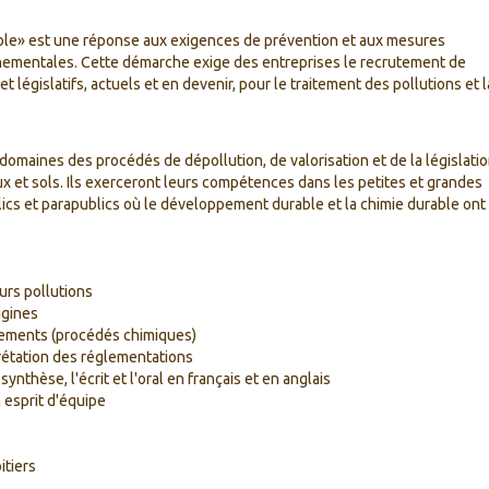
le» est une réponse aux exigences de prévention et aux mesures
nnementales. Cette démarche exige des entreprises le recrutement de
et législatifs, actuels et en devenir, pour le traitement des pollutions et l
omaines des procédés de dépollution, de valorisation et de la législati
aux et sols. Ils exerceront leurs compétences dans les petites et grandes
lics et parapublics où le développement durable et la chimie durable ont
eurs pollutions
igines
tements (procédés chimiques)
rprétation des réglementations
ynthèse, l'écrit et l'oral en français et en anglais
 esprit d'équipe
itiers