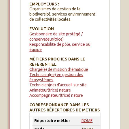
EMPLOYEURS :
Organismes de gestion de la
biodiversité, services environnement
de collectivités locales.
EVOLUTION
Gestionnaire de site protégé /
conservateur(trice)
Responsabilité de pôle, service ou
équipe
MÉTIERS PROCHES DANS LE
RÉFÉRENTIEL
Chargé(e) de mission thématique
Technicien(ne) en gestion des
écosystèmes
Technicien(ne) d’accueil sur site
Animateur(trice) nature
Accompagnateur(trice) nature
CORRESPONDANCE DANS LES
AUTRES RÉPERTOIRES DE MÉTIERS
Répertoire métier
Code
Apellation
Répertoire métier
ROME