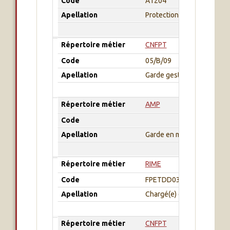
Code
A1204
Apellation
Protection du patrimoine n
Répertoire métier
CNFPT
Code
05/B/09
Apellation
Garde gestionnaire des es
Répertoire métier
AMP
Code
Apellation
Garde en mer
Répertoire métier
RIME
Code
FPETDD03
Apellation
Chargé(e) de la surveillanc
Répertoire métier
CNFPT