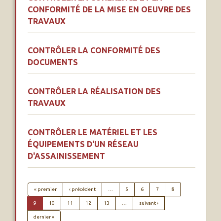
CONFORMITÉ DE LA MISE EN OEUVRE DES
TRAVAUX
CONTRÔLER LA CONFORMITÉ DES
DOCUMENTS
CONTRÔLER LA RÉALISATION DES
TRAVAUX
CONTRÔLER LE MATÉRIEL ET LES
ÉQUIPEMENTS D'UN RÉSEAU
D'ASSAINISSEMENT
PAGINATION
Première page
Page précédente
« premier
‹ précédent
…
5
6
7
8
Page suivante
9
10
11
12
13
…
suivant ›
Dernière page
dernier »