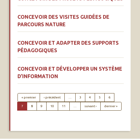
CONCEVOIR DES VISITES GUIDÉES DE
PARCOURS NATURE
CONCEVOIR ET ADAPTER DES SUPPORTS
PÉDAGOGIQUES
CONCEVOIR ET DÉVELOPPER UN SYSTÈME
D’INFORMATION
PAGINATION
Première page
Page précédente
« premier
‹ précédent
…
3
4
5
6
Page suivante
Dernière page
7
8
9
10
11
…
suivant ›
dernier »