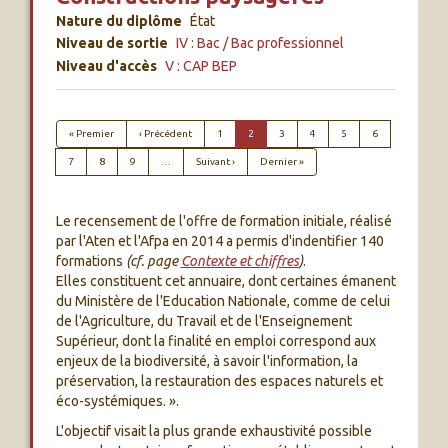
Nature du diplôme
État
Niveau de sortie
IV : Bac / Bac professionnel
Niveau d'accès
V : CAP BEP
PAGINATION
Première page
Page précédente
« Premier
‹ Précédent
1
2
3
4
5
6
Page suivante
Dernière page
7
8
9
…
Suivant ›
Dernier »
Le recensement de l'offre de formation initiale, réalisé
par l'Aten et l'Afpa en 2014 a permis d'indentifier 140
formations
(cf. page
Contexte et chiffres
)
.
Elles constituent cet annuaire, dont certaines émanent
du Ministère de l'Education Nationale, comme de celui
de l'Agriculture, du Travail et de l'Enseignement
Supérieur, dont la finalité en emploi correspond aux
enjeux de la biodiversité, à savoir l'information, la
préservation, la restauration des espaces naturels et
éco-systémiques. ».
L'objectif visait la plus grande exhaustivité possible