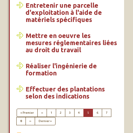
Entretenir une parcelle
d'exploitation à l'aide de
matériels spécifiques
Mettre en oeuvre les
mesures réglementaires liées
au droit du travail
Réaliser l'ingénierie de
formation
Effectuer des plantations
selon des indications
PAGINATION
Première page
Page précédente
« Premier
‹‹
1
2
3
4
5
6
7
Page suivante
Dernière page
8
››
Dernier »