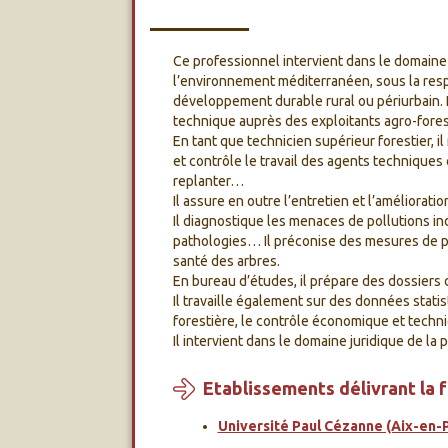
Ce professionnel intervient dans le domaine de
l’environnement méditerranéen, sous la respo
développement durable rural ou périurbain. Il
technique auprès des exploitants agro-fores
En tant que technicien supérieur forestier, il
et contrôle le travail des agents techniques 
replanter…
Il assure en outre l’entretien et l’améliorati
Il diagnostique les menaces de pollutions indu
pathologies… Il préconise des mesures de pr
santé des arbres.
En bureau d’études, il prépare des dossiers
Il travaille également sur des données stati
forestière, le contrôle économique et techniq
Il intervient dans le domaine juridique de l
Etablissements délivrant la 
Université Paul Cézanne (Aix-en-P