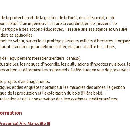
 la protection et de la gestion de la forêt, du milieu rural, et de
nsabilité d’un ingénieur. Il assure la coordination de missions de
 participe à des actions éducatives. Il assure une assistance et un suivi
tiers et aquacoles.
 met en valeur, surveille et protège plusieurs milliers d’hectares. Il organi
qui interviennent pour débroussailler, élaguer, abattre les arbres,
on de l’équipement forestier (sentiers, canaux).
strielles, les risques d’incendie, les pullulations d'insectes nuisibles, l
écaution et détermine les traitements à effectuer en vue de préserver 
 de projets d’aménagements.
stiques et des enquêtes portant sur les maladies des arbres, la gestion
ue de la production et l'exploitation du bois (filière bois)…
a protection et de la conservation des écosystèmes méditerranéens.
formation
rovence) Aix-Marseille III