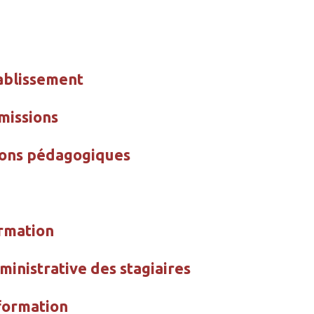
tablissement
missions
tions pédagogiques
ormation
dministrative des stagiaires
formation