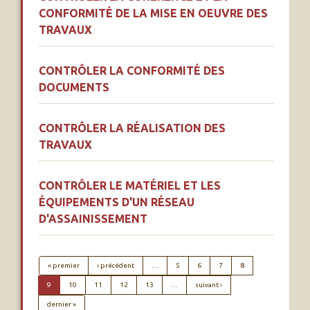
CONFORMITÉ DE LA MISE EN OEUVRE DES
TRAVAUX
CONTRÔLER LA CONFORMITÉ DES
DOCUMENTS
CONTRÔLER LA RÉALISATION DES
TRAVAUX
CONTRÔLER LE MATÉRIEL ET LES
ÉQUIPEMENTS D'UN RÉSEAU
D'ASSAINISSEMENT
PAGINATION
Première page
Page précédente
« premier
‹ précédent
…
5
6
7
8
Page suivante
9
10
11
12
13
…
suivant ›
Dernière page
dernier »