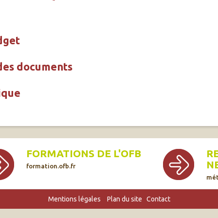
dget
 des documents
ique
FORMATIONS DE L'OFB
R
N
formation.ofb.fr
mét
Mentions légales
Plan du site
Contact