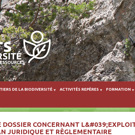
Aller au contenu principal
TIERS DE LA BIODIVERSITÉ
ACTIVITÉS REPÈRES
FORMATION
 DOSSIER CONCERNANT L&#039;EXPLOI
AN JURIDIQUE ET RÈGLEMENTAIRE